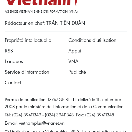
AGENCE VIETNAMIENNE D'INFORMATION (VNA)
Rédacteur en chef: TRÂN TIÊN DUÂN
Propriété intellectuelle
Conditions d'utilisation
RSS
Appui
Langues
VNA
Service d'information
Publicité
Contact
Permis de publication: 1374/GP-BTTTT délivré le 11 septembre
2008 par le ministère de l'Information et de la Communication.
Tél: (024) 39411349 - (024) 39411348, Fax: (024) 39411348
E-mail:
vietnamplus@vnanet.vn
© Droits d'auteur du VietnamPlus, VNA. La reproduction sans la