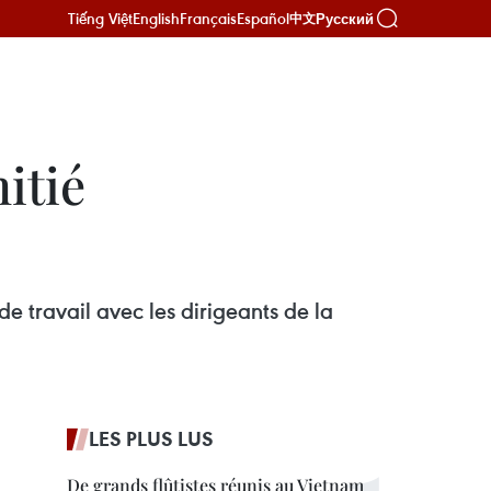
Tiếng Việt
English
Français
Español
Русский
中文
itié
 travail avec les dirigeants de la
LES PLUS LUS
De grands flûtistes réunis au Vietnam