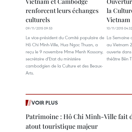
Vietnam et Cambodge
Ouvertur
renforcent leurs échanges
la Cultu
culturels
Vietnam 
09/11/2015 09:53
10/11/2015 04:3
Le vice-président du Comité populaire de
La Semaine ​
Hô Chi Minh-Ville, Hua Ngoc Thuan, a
au Vietnam 20
reçu le 9 novembre Mme Menh Kossony,
ouverte dans
secrétaire d'Etat du ministère
théâtre Bên T
cambodgien de la Culture et des Beaux-
Arts.
VOIR PLUS
Patrimoine : Hô Chi Minh-Ville fait
atout touristique majeur