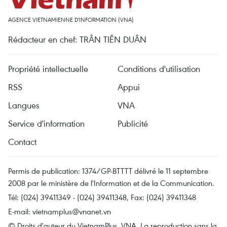
AGENCE VIETNAMIENNE D'INFORMATION (VNA)
Rédacteur en chef: TRÂN TIÊN DUÂN
Propriété intellectuelle
Conditions d'utilisation
RSS
Appui
Langues
VNA
Service d'information
Publicité
Contact
Permis de publication: 1374/GP-BTTTT délivré le 11 septembre
2008 par le ministère de l'Information et de la Communication.
Tél: (024) 39411349 - (024) 39411348, Fax: (024) 39411348
E-mail:
vietnamplus@vnanet.vn
© Droits d'auteur du VietnamPlus, VNA. La reproduction sans la