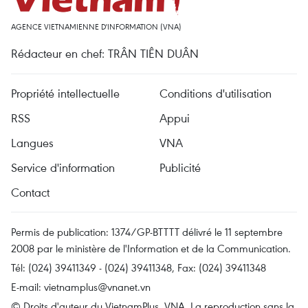
AGENCE VIETNAMIENNE D'INFORMATION (VNA)
Rédacteur en chef: TRÂN TIÊN DUÂN
Propriété intellectuelle
Conditions d'utilisation
RSS
Appui
Langues
VNA
Service d'information
Publicité
Contact
Permis de publication: 1374/GP-BTTTT délivré le 11 septembre
2008 par le ministère de l'Information et de la Communication.
Tél: (024) 39411349 - (024) 39411348, Fax: (024) 39411348
E-mail:
vietnamplus@vnanet.vn
© Droits d'auteur du VietnamPlus, VNA. La reproduction sans la