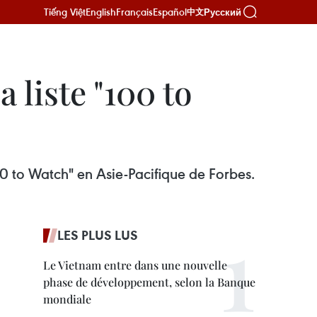
Tiếng Việt
English
Français
Español
Русский
中文
 liste "100 to
00 to Watch" en Asie-Pacifique de Forbes.
LES PLUS LUS
Le Vietnam entre dans une nouvelle
phase de développement, selon la Banque
mondiale