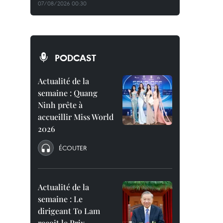
07/08/2026 00:30
PODCAST
Actualité de la
semaine : Quang
Ninh prête à
accueillir Miss World
2026
ÉCOUTER
Actualité de la
semaine : Le
dirigeant To Lam
reçoit le Prix