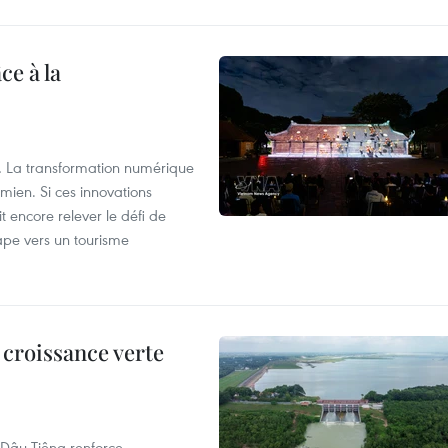
ce à la
lle… La transformation numérique
mien. Si ces innovations
it encore relever le défi de
tape vers un tourisme
 croissance verte
de Dâu Tiêng renforce