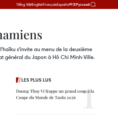
Tiếng Việt
English
Français
Español
Русский
中文
tnamiens
 l'haïku s'invite au menu de la deuxième
lat général du Japon à Hô Chi Minh-Ville.
LES PLUS LUS
Duong Thuy Vi frappe un grand coup à la
Coupe du Monde de Taolu 2026