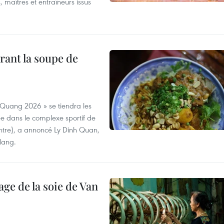
, maîtres et entraîneurs issus
rant la soupe de
 Quang 2026 » se tiendra les
e dans le complexe sportif de
ntre), a annoncé Ly Dinh Quan,
 Nang.
age de la soie de Van