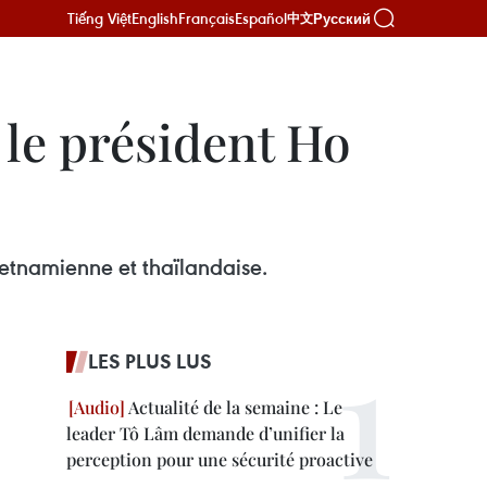
Tiếng Việt
English
Français
Español
Русский
中文
 le président Ho
ietnamienne et thaïlandaise.
LES PLUS LUS
Actualité de la semaine : Le
leader Tô Lâm demande d’unifier la
perception pour une sécurité proactive