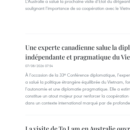
L’Australie a salué la prochaine visite d’État du dirigea
soulignant l’importance de sa coopération avec le Viet
Une experte canadienne salue la dip
indépendante et pragmatique du Vi
07/08/2026 07:54
À l’occasion de la 33ᵉ Conférence diplomatique, l’expe
a salué la politique étrangère équilibrée du Vietnam, f
l’autonomie et une diplomatie pragmatique. Elle a est
constitue un atout majeur pour renforcer la coopération
dans un contexte international marqué par de profondes
La visite de To Lam en Australie ouv