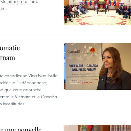
nt vietnamien To Lam,
nam.
lomatie
etnam
rte canadienne Vina Nadjibulla
ondée sur l’indépendance,
imé que cette approche
 entre le Vietnam et le Canada
 incertitudes.
re une nouvelle