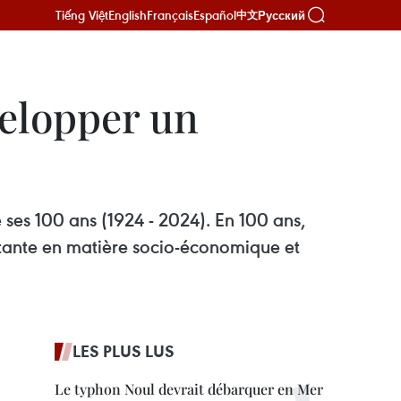
Tiếng Việt
English
Français
Español
Русский
中文
velopper un
 ses 100 ans (1924 - 2024). En 100 ans,
rtante en matière socio-économique et
LES PLUS LUS
Le typhon Noul devrait débarquer en Mer