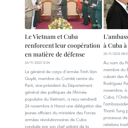
Le Vietnam et Cuba
L'ambass
renforcent leur coopération
à Cuba à
en matière de défense
25/11/2023 08:
Au nom du Par
24/11/2023 12:04
membre du Bu
Le général de corps d’armée Trinh Van
cubain des Af
Quyêt, membre du Comité centre du
Rodríguez Par
Parti, vice-président du Département
novembre, à 
général des politiques de l'Armée
Cuba, l’Ordre
populaire du Vietnam, a reçu vendredi
l'ambassade
24 novembre à Hanoi une délégation des
Thanh Tung p
jeunes officiers du ministère des Forces
processus d
armées révolutionnaires de Cuba
relations trad
conduite par son chef adjoint de la