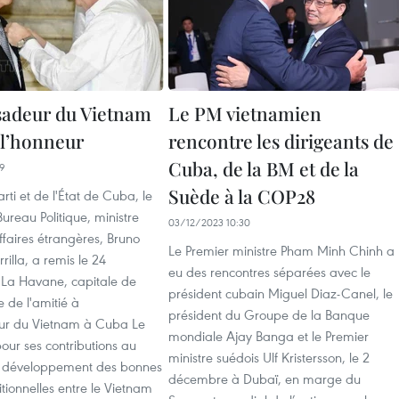
adeur du Vietnam
Le PM vietnamien
 l’honneur
rencontre les dirigeants de
Cuba, de la BM et de la
09
Suède à la COP28
ti et de l'État de Cuba, le
reau Politique, ministre
03/12/2023 10:30
faires étrangères, Bruno
Le Premier ministre Pham Minh Chinh a
rilla, a remis le 24
eu des rencontres séparées avec le
La Havane, capitale de
président cubain Miguel Diaz-Canel, le
 de l'amitié à
président du Groupe de la Banque
ur du Vietnam à Cuba Le
mondiale Ajay Banga et le Premier
our ses contributions au
ministre suédois Ulf Kristersson, le 2
e développement des bonnes
décembre à Dubaï, en marge du
itionnelles entre le Vietnam