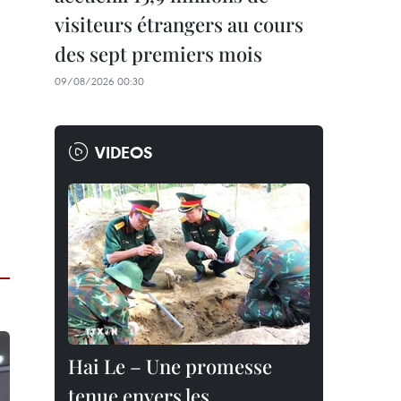
visiteurs étrangers au cours
des sept premiers mois
09/08/2026 00:30
VIDEOS
Hai Le – Une promesse
tenue envers les