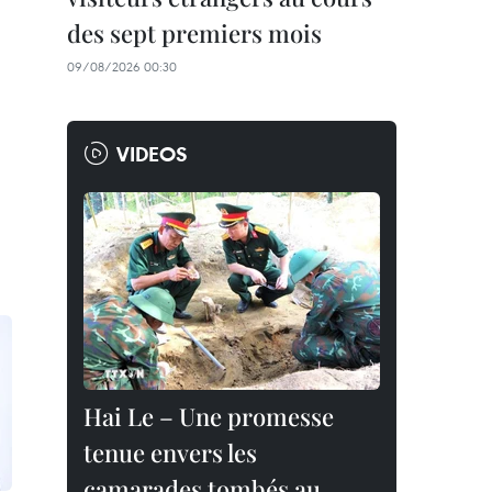
des sept premiers mois
09/08/2026 00:30
VIDEOS
Hai Le – Une promesse
tenue envers les
camarades tombés au