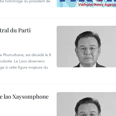
ndre hommage au président de
ral du Parti
e Phomvihane, est décédé le 8
cularite. Le Laos observera
age à cette figure majeure du
ale lao Xaysomphone