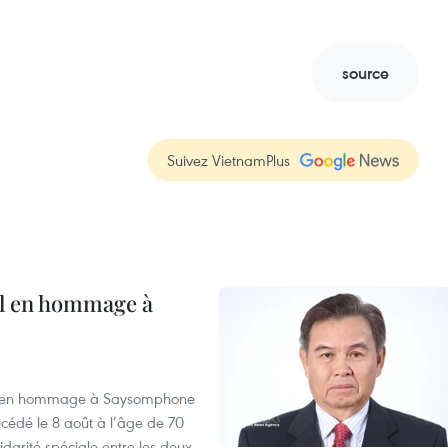
source
Suivez VietnamPlus
al en hommage à
août en hommage à Saysomphone
cédé le 8 août à l’âge de 70
idarité spéciale entre les deux