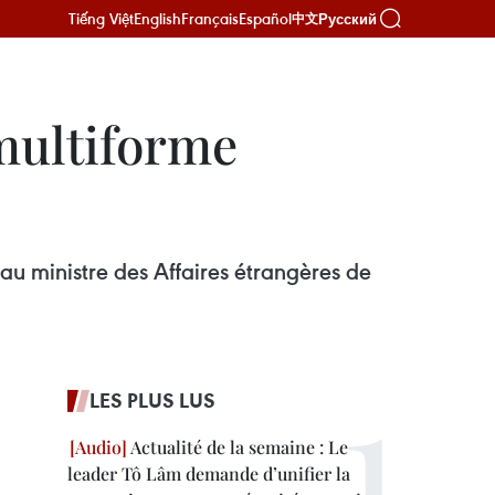
Tiếng Việt
English
Français
Español
Русский
中文
multiforme
 au ministre des Affaires étrangères de
LES PLUS LUS
Actualité de la semaine : Le
leader Tô Lâm demande d’unifier la