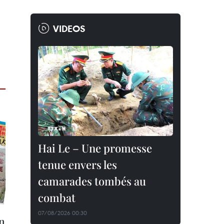
VIDEOS
Hai Le – Une promesse
tenue envers les
camarades tombés au
combat
07/08/2026 00:30
on