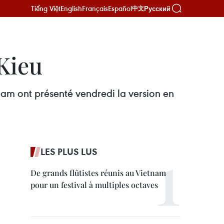
Tiếng Việt
English
Français
Español
Русский
中文
 Kieu
nam ont présenté vendredi la version en
LES PLUS LUS
De grands flûtistes réunis au Vietnam
pour un festival à multiples octaves