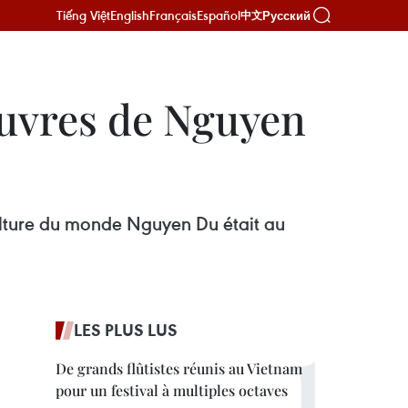
Tiếng Việt
English
Français
Español
Русский
中文
œuvres de Nguyen
lture du monde Nguyen Du était au
LES PLUS LUS
De grands flûtistes réunis au Vietnam
pour un festival à multiples octaves