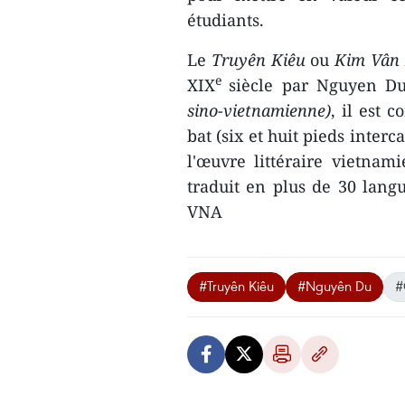
étudiants.
Le
Truyên Kiêu
ou
Kim Vân 
e
XIX
siècle par Nguyen Du
sino-vietnamienne)
, il est 
bat (six et huit pieds inter
l'œuvre littéraire vietnam
traduit en plus de 30 langu
VNA
#Truyên Kiêu
#Nguyên Du
#