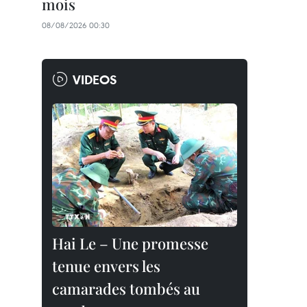
mois
08/08/2026 00:30
VIDEOS
Hai Le – Une promesse
tenue envers les
camarades tombés au