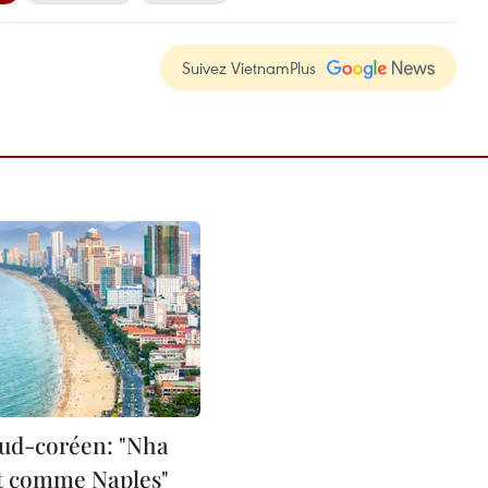
Suivez VietnamPlus
sud-coréen: "Nha
t comme Naples"