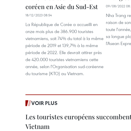
coréen en Asie du Sud-Est
09/08/2022 08:
Nha Trang re
18/12/2023 08:54
raison de son
La République de Corée a accueilli en
toute l'anné
onze mois plus de 386.900 touristes
sa longue pla
vietnamiens, soit 74% du total à la même
l'Asean Expre
période de 2019 et 139,7% à la même
période de 2022. Elle devrait attirer près
de 420.000 touristes vietnamiens cette
année, selon l'Organisation sud-coréenne
du tourisme (KTO) au Vietnam.
VOIR PLUS
Les touristes européens succomben
Vietnam