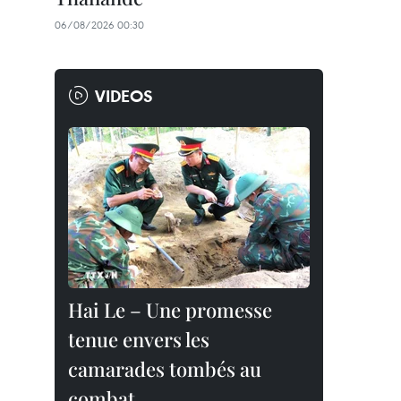
06/08/2026 00:30
VIDEOS
Hai Le – Une promesse
tenue envers les
camarades tombés au
combat