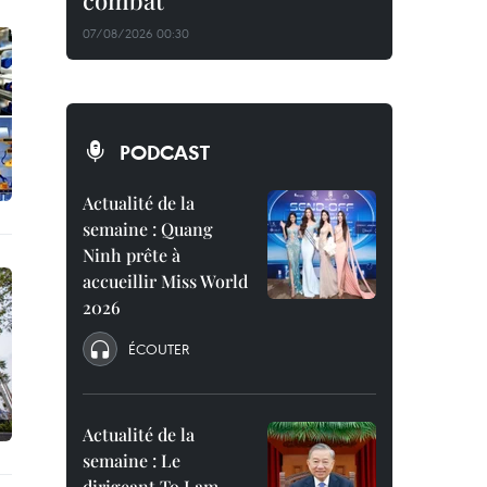
combat
07/08/2026 00:30
PODCAST
Actualité de la
semaine : Quang
Ninh prête à
accueillir Miss World
2026
ÉCOUTER
Actualité de la
semaine : Le
dirigeant To Lam