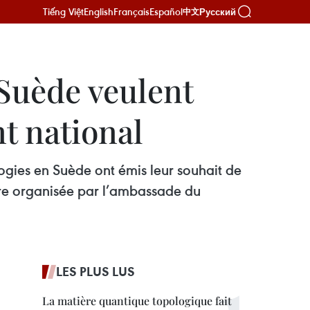
Tiếng Việt
English
Français
Español
Русский
中文
 Suède veulent
t national
logies en Suède ont émis leur souhait de
tre organisée par l’ambassade du
LES PLUS LUS
La matière quantique topologique fait