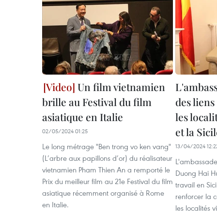
Un film vietnamien
L'ambass
brille au Festival du film
des liens
asiatique en Italie
les local
et la Sicil
02/05/2024 01:25
Le long métrage "Ben trong vo ken vang"
13/04/2024 12:2
(L’arbre aux papillons d’or) du réalisateur
L'ambassadeu
vietnamien Pham Thien An a remporté le
Duong Hai Hun
Prix du meilleur film au 21e Festival du film
travail en Sici
asiatique récemment organisé à Rome
renforcer la 
en Italie.
les localités