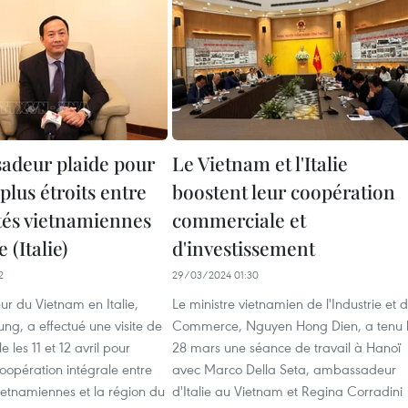
adeur plaide pour
Le Vietnam et l'Italie
 plus étroits entre
boostent leur coopération
ités vietnamiennes
commerciale et
e (Italie)
d'investissement
2
29/03/2024 01:30
r du Vietnam en Italie,
Le ministre vietnamien de l'Industrie et 
g, a effectué une visite de
Commerce, Nguyen Hong Dien, a tenu 
le les 11 et 12 avril pour
28 mars une séance de travail à Hanoï
coopération intégrale entre
avec Marco Della Seta, ambassadeur
 vietnamiennes et la région du
d'Italie au Vietnam et Regina Corradini