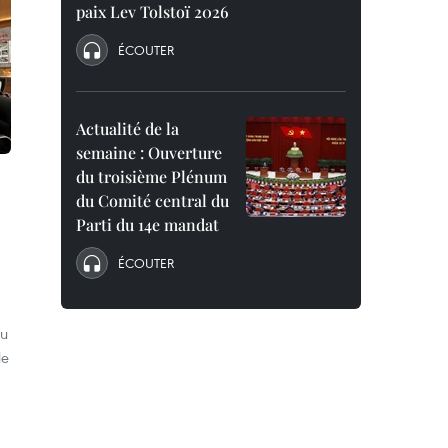
paix Lev Tolstoï 2026
ÉCOUTER
Actualité de la
semaine : Ouverture
du troisième Plénum
du Comité central du
Parti du 14e mandat
ÉCOUTER
du
le