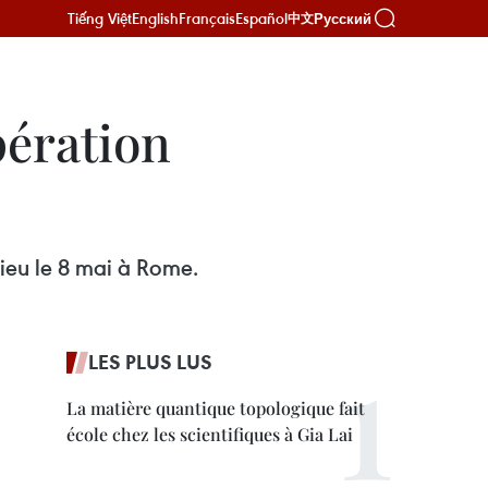
Tiếng Việt
English
Français
Español
Русский
中文
pération
lieu le 8 mai à Rome.
LES PLUS LUS
La matière quantique topologique fait
école chez les scientifiques à Gia Lai