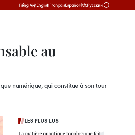
Tiếng Việt
English
Français
Español
Русский
中文
nsable au
que numérique, qui constitue à son tour
LES PLUS LUS
La matière quantique topologique fait