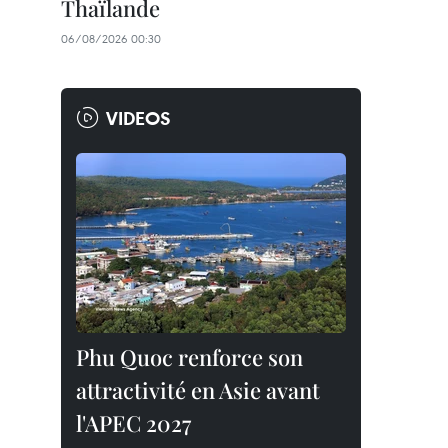
Thaïlande
06/08/2026 00:30
VIDEOS
Phu Quoc renforce son
attractivité en Asie avant
l'APEC 2027