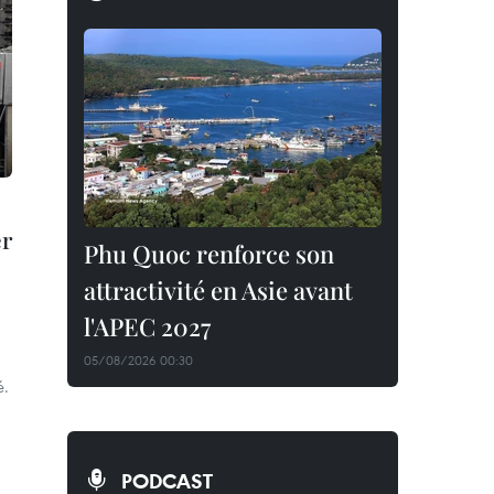
er
Phu Quoc renforce son
attractivité en Asie avant
l'APEC 2027
05/08/2026 00:30
é.
PODCAST