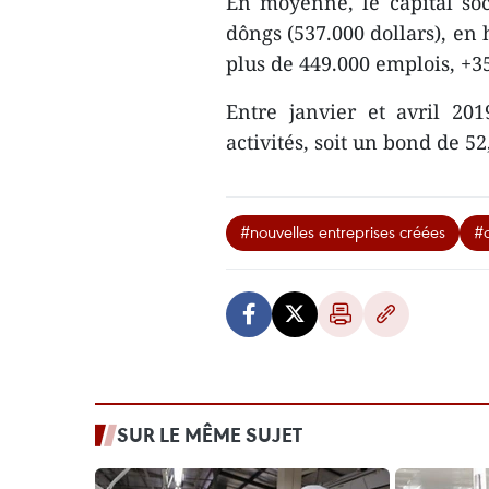
En moyenne, le capital soci
dôngs (537.000 dollars), en
plus de 449.000 emplois, +3
Entre janvier et avril 201
activités, soit un bond de 5
#nouvelles entreprises créées
#c
SUR LE MÊME SUJET