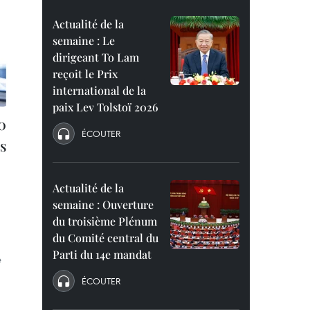
Actualité de la
semaine : Le
dirigeant To Lam
reçoit le Prix
international de la
paix Lev Tolstoï 2026
0
ÉCOUTER
s
Actualité de la
semaine : Ouverture
du troisième Plénum
du Comité central du
Parti du 14e mandat
é
ÉCOUTER