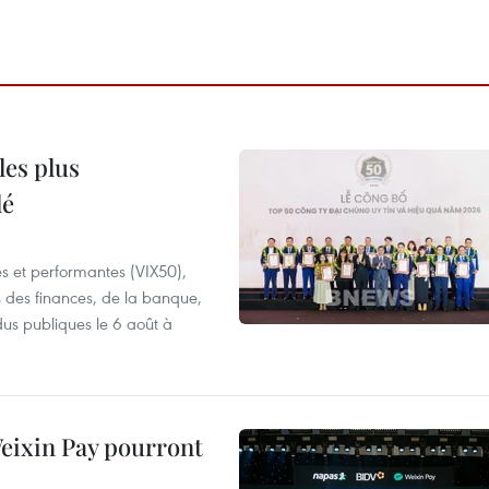
les plus
lé
es et performantes (VIX50),
s des finances, de la banque,
dus publiques le 6 août à
 Weixin Pay pourront