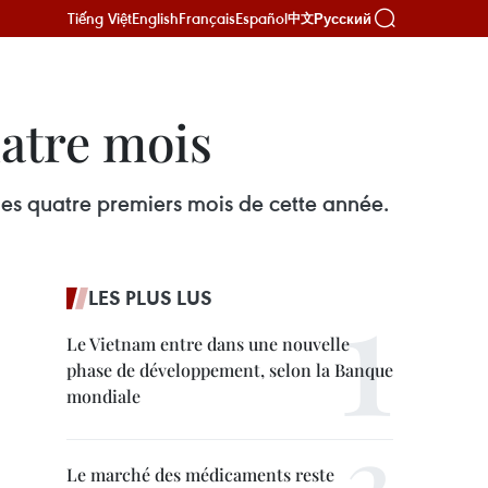
Tiếng Việt
English
Français
Español
Русский
中文
uatre mois
des quatre premiers mois de cette année.
LES PLUS LUS
Le Vietnam entre dans une nouvelle
phase de développement, selon la Banque
mondiale
Le marché des médicaments reste