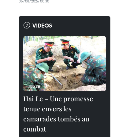
06/08/2026 00:30
VIDEOS
Hai Le – Une promesse
tenue envers les
camarades tombés au
combat