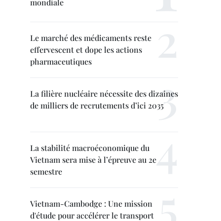
mondiale
Le marché des médicaments reste
effervescent et dope les actions
pharmaceutiques
La filière nucléaire nécessite des dizaines
de milliers de recrutements d’ici 2035
La stabilité macroéconomique du
Vietnam sera mise à l’épreuve au 2e
semestre
Vietnam-Cambodge : Une mission
d'étude pour accélérer le transport