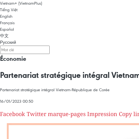
Vietnam+ (VietnamPlus)
Tiếng Việt
English
Français
Español
中文
Русский
Économie
Partenariat stratégique intégral Vietn
Partenariat stratégique intégral Vietnam-République de Corée
16/01/2023 00:50
Facebook
Twitter
marque-pages
Impression
Copy li