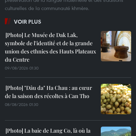
culturelles de la communauté khmère.
VOIR PLUS
Le Musée de Dak Lak,
symbole de l'identité et de la grande
union des ethnies des Hauts Plateaux
du Centre
09/08/2026 01:30
"Dâu da" Ha Chau : au cœur
de la saison des récoltes à Can Tho
08/08/2026 01:30
La baie de Lang Co, là où la