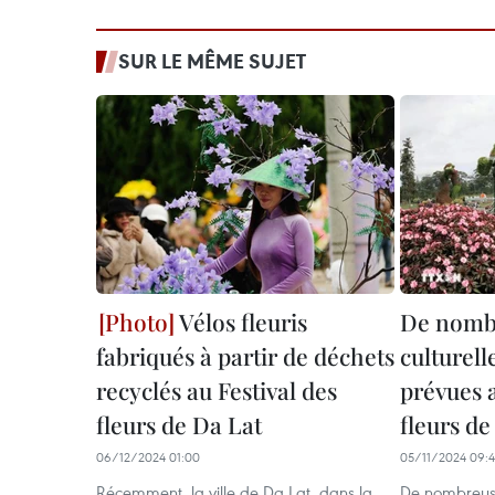
SUR LE MÊME SUJET
Vélos fleuris
De nombr
fabriqués à partir de déchets
culturell
recyclés au Festival des
prévues a
fleurs de Da Lat
fleurs de
06/12/2024 01:00
05/11/2024 09:
Récemment, la ville de Da Lat, dans la
De nombreuse