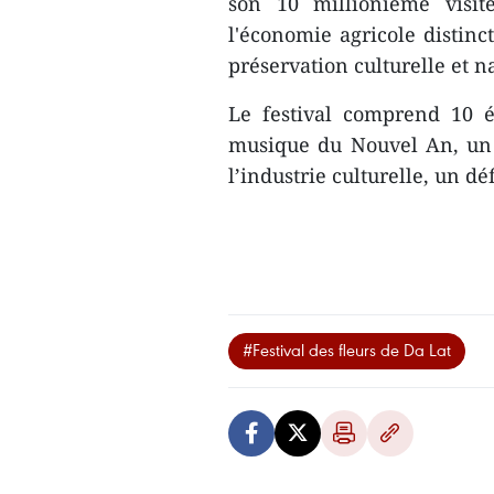
son 10 millionième visit
l'économie agricole distinc
préservation culturelle et n
Le festival comprend 10 é
musique du Nouvel An, un s
l’industrie culturelle, un d
#Festival des fleurs de Da Lat