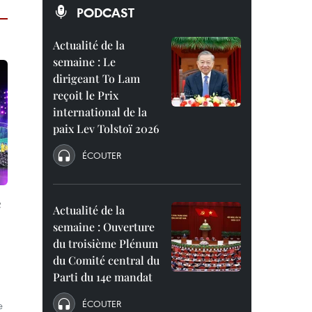
PODCAST
Actualité de la
semaine : Le
dirigeant To Lam
reçoit le Prix
international de la
paix Lev Tolstoï 2026
ÉCOUTER
e
Actualité de la
semaine : Ouverture
du troisième Plénum
du Comité central du
Parti du 14e mandat
ÉCOUTER
e