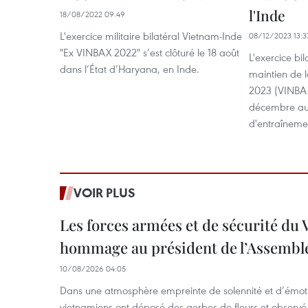
l'Inde
18/08/2022 09:49
L'exercice militaire bilatéral Vietnam-Inde
08/12/2023 13:3
"Ex VINBAX 2022" s’est clôturé le 18 août
L'exercice bi
dans l’État d’Haryana, en Inde.
maintien de l
2023 (VINBAX
décembre au 
d'entraînemen
VOIR PLUS
Les forces armées et de sécurité du
hommage au président de l’Assemblé
10/08/2026 04:05
Dans une atmosphère empreinte de solennité et d’émoti
vietnamiens ont déposé des gerbes de fleurs et observé