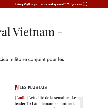
Tiếng Việt
English
Français
Español
Русский
中文
ral Vietnam -
ice militaire conjoint pour les
LES PLUS LUS
Actualité de la semaine : Le
leader Tô Lâm demande d’unifier la