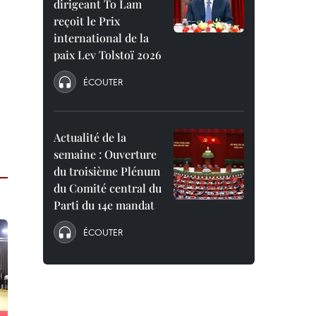
dirigeant To Lam
reçoit le Prix
international de la
paix Lev Tolstoï 2026
ÉCOUTER
Actualité de la
semaine : Ouverture
du troisième Plénum
du Comité central du
Parti du 14e mandat
ÉCOUTER