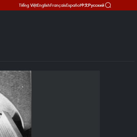
Tiếng Việt
English
Français
Español
Русский
中文