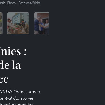
ale. Photo : Archives/VNA
nies :
de la
ce
(ONU) s’affirme comme
central dans la vie
ntribué de manière