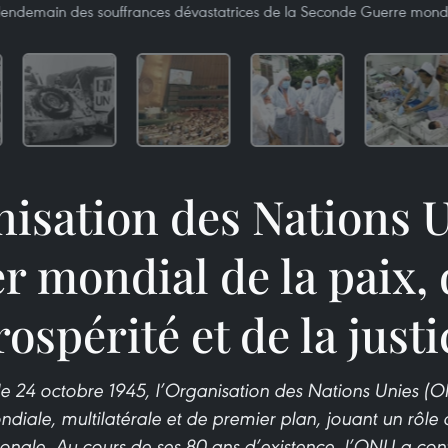
lendemain des souffrances dévastatrices de la Seconde Guerre mondi
isation des Nations U
er mondial de la paix, 
rospérité et de la justi
le 24 octobre 1945, l’Organisation des Nations Unies 
ndiale, multilatérale et de premier plan, jouant un rôle 
tionale. Au cours de ses 80 ans d’existence, l’ONU a co