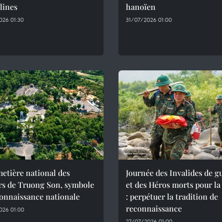
llines
hanoïen
026 01:30
31/07/2026 01:00
etière national des
Journée des Invalides de g
rs de Truong Son, symbole
et des Héros morts pour la
onnaissance nationale
: perpétuer la tradition de
reconnaissance
026 01:00
27/07/2026 01:00