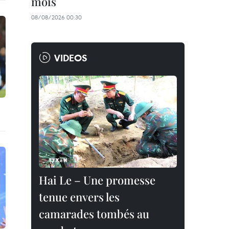
mois
08/08/2026 00:30
VIDEOS
Hai Le – Une promesse
tenue envers les
camarades tombés au