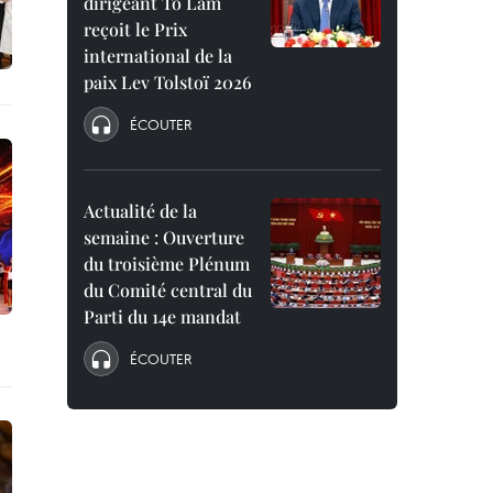
dirigeant To Lam
reçoit le Prix
international de la
paix Lev Tolstoï 2026
ÉCOUTER
Actualité de la
semaine : Ouverture
du troisième Plénum
du Comité central du
Parti du 14e mandat
ÉCOUTER