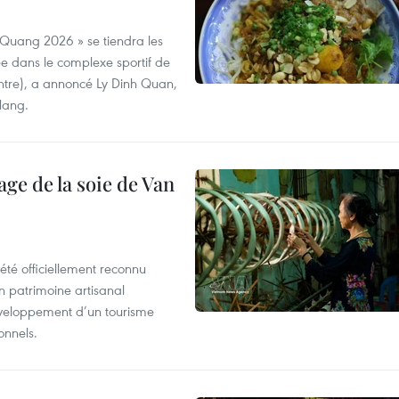
 Quang 2026 » se tiendra les
e dans le complexe sportif de
ntre), a annoncé Ly Dinh Quan,
 Nang.
age de la soie de Van
été officiellement reconnu
un patrimoine artisanal
développement d’un tourisme
onnels.