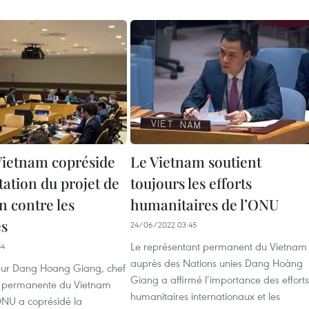
Vietnam copréside
Le Vietnam soutient
tation du projet de
toujours les efforts
n contre les
humanitaires de l’ONU
es
24/06/2022 03:45
Le représentant permanent du Vietnam
54
auprès des Nations unies Dang Hoàng
ur Dang Hoang Giang, chef
Giang a affirmé l’importance des efforts
n permanente du Vietnam
humanitaires internationaux et les
ONU a coprésidé la