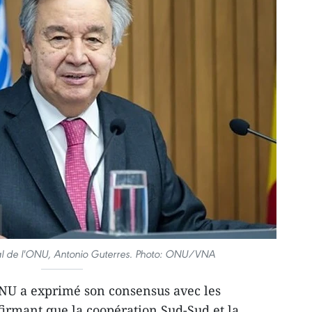
al de l'ONU, Antonio Guterres. Photo: ONU/VNA
ONU a exprimé son consensus avec les
firmant que la coopération Sud-Sud et la