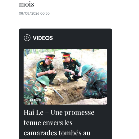
mois
08/08/2026 00:30
VIDEOS
Hai Le – Une promesse
tenue envers les
camarades tombés au