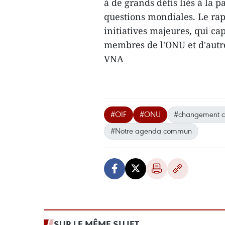
à de grands défis liés à la p
questions mondiales. Le ra
initiatives majeures, qui c
membres de l'ONU et d'autre
VNA
#OIF
#ONU
#changement c
#Notre agenda commun
SUR LE MÊME SUJET