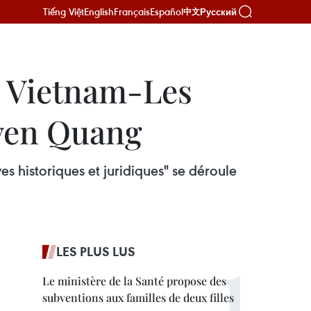
Tiếng Việt
English
Français
Español
Русский
中文
u Vietnam-Les
uyen Quang
es historiques et juridiques" se déroule
LES PLUS LUS
Le ministère de la Santé propose des
subventions aux familles de deux filles