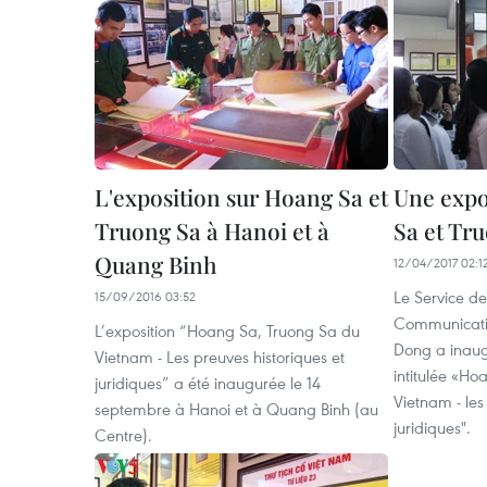
L'exposition sur Hoang Sa et
Une expo
Truong Sa à Hanoi et à
Sa et Tr
Quang Binh
12/04/2017 02:1
Le Service de
15/09/2016 03:52
Communicati
L’exposition “Hoang Sa, Truong Sa du
Dong a inaug
Vietnam - Les preuves historiques et
intitulée «H
juridiques” a été inaugurée le 14
Vietnam - les
septembre à Hanoi et à Quang Binh (au
juridiques".
Centre).