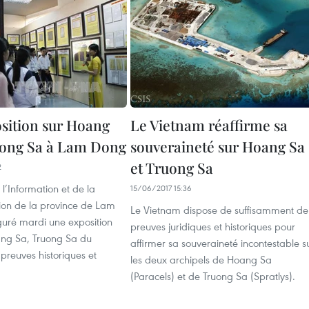
sition sur Hoang
Le Vietnam réaffirme sa
uong Sa à Lam Dong
souveraineté sur Hoang Sa
et Truong Sa
2
 l’Information et de la
15/06/2017 15:36
on de la province de Lam
Le Vietnam dispose de suffisamment de
uré mardi une exposition
preuves juridiques et historiques pour
oang Sa, Truong Sa du
affirmer sa souveraineté incontestable s
 preuves historiques et
les deux archipels de Hoang Sa
(Paracels) et de Truong Sa (Spratlys).