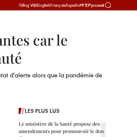
Tiếng Việt
English
Français
Español
Русский
中文
antes car le
auté
état d'alerte alors que la pandémie de
LES PLUS LUS
Le ministère de la Santé propose des
amendements pour promouvoir le don