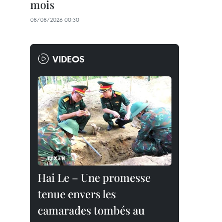
mois
08/08/2026 00:30
VIDEOS
Hai Le – Une promesse
tenue envers les
camarades tombés au