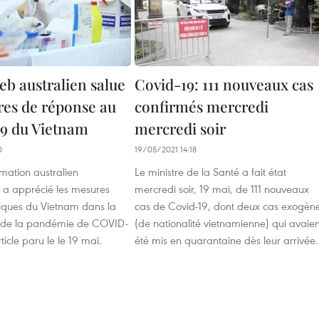
eb australien salue
Covid-19: 111 nouveaux cas
res de réponse au
confirmés mercredi
9 du Vietnam
mercredi soir
0
19/05/2021 14:18
rmation australien
Le ministre de la Santé a fait état
g a apprécié les mesures
mercredi soir, 19 mai, de 111 nouveaux
ques du Vietnam dans la
cas de Covid-19, dont deux cas exogèn
de la pandémie de COVID-
(de nationalité vietnamienne) qui avaien
ticle paru le le 19 mai.
été mis en quarantaine dès leur arrivée.