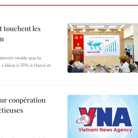
t touchent les
am
ietnam révèle que la
s s’élève à 51% à Hanoi et
leur coopération
ctieuses