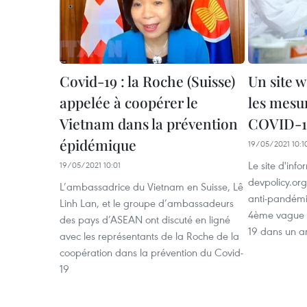
Covid-19 : la Roche (Suisse)
Un site w
appelée à coopérer le
les mesu
Vietnam dans la prévention
COVID-1
épidémique
19/05/2021 10:1
Le site d'info
19/05/2021 10:01
devpolicy.or
L’ambassadrice du Vietnam en Suisse, Lê
anti-pandémi
Linh Lan, et le groupe d’ambassadeurs
4ème vague 
des pays d’ASEAN ont discuté en ligné
19 dans un ar
avec les représentants de la Roche de la
coopération dans la prévention du Covid-
19