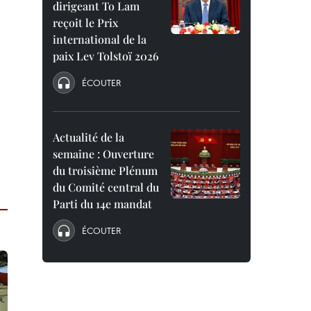
dirigeant To Lam
reçoit le Prix
international de la
paix Lev Tolstoï 2026
ÉCOUTER
Actualité de la
semaine : Ouverture
du troisième Plénum
du Comité central du
Parti du 14e mandat
ÉCOUTER