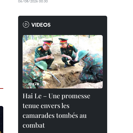
06/08/2026 00:30
VIDEOS
Hai Le – Une promesse
tenue envers les
camarades tombés au
combat