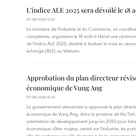
L'indice ALE 2025 sera dévoilé le 18 
07/08/2026 13:02
Le ministère de l'Industrie et du Commerce, en coordin
compétents, organisera le 18 août à Hanoï une cérémoni
de l'indice ALE 2025, destiné à évaluer la mise en œuvr
échange (ALE) au Vietnam.
Approbation du plan directeur révisé
économique de Vung Ang
07/08/2026 10:45
Le gouvernement vietnamien a approuvé le plan directe
économique de Vung Ang, dans la province de Ha Tinh.
orientations de développement jusqu'en 2050 pour faire
économique côtier majeur, centré sur l'industrie, les ports,
afin de renforcer son rôle de moteur de la croissance ré