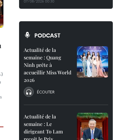
07/08/2026 00:30
PODCAST
u
Actualité de la
semaine : Quang
Ninh prête à
accueillir Miss World
63
2026
u
ÉCOUTER
s
Actualité de la
semaine : Le
dirigeant To Lam
reçoit le Prix