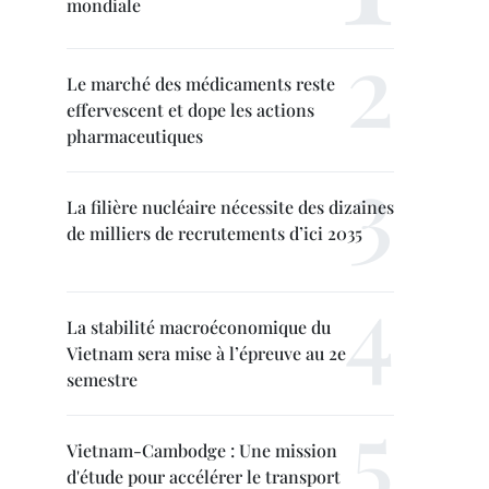
mondiale
Le marché des médicaments reste
effervescent et dope les actions
pharmaceutiques
La filière nucléaire nécessite des dizaines
de milliers de recrutements d’ici 2035
La stabilité macroéconomique du
Vietnam sera mise à l’épreuve au 2e
semestre
Vietnam-Cambodge : Une mission
d'étude pour accélérer le transport