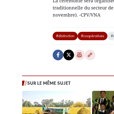
La cérémonie sera organis
traditionnelle du secteur de
novembre). -CPV/VNA
#distinction
#coopératives
#
SUR LE MÊME SUJET