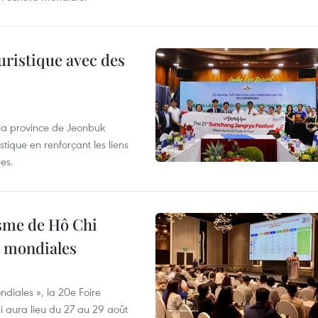
uristique avec des
 la province de Jeonbuk
stique en renforçant les liens
es.
isme de Hô Chi
s mondiales
diales », la 20e Foire
i aura lieu du 27 au 29 août