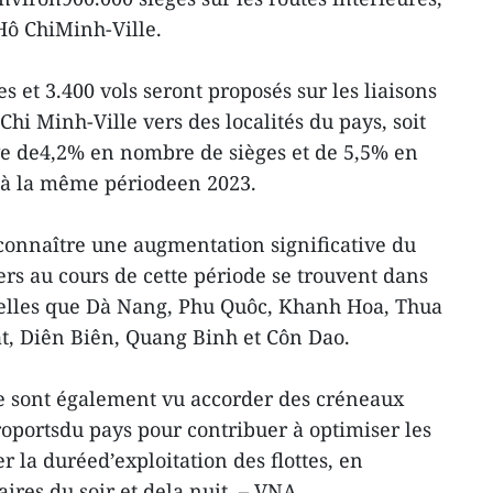
ô ChiMinh-Ville.
s et 3.400 vols seront proposés sur les liaisons
hi Minh-Ville vers des localités du pays, soit
e de4,2% en nombre de sièges et de 5,5% en
 à la même périodeen 2023.
connaître une augmentation significative du
rs au cours de cette période se trouvent dans
 telles que Dà Nang, Phu Quôc, Khanh Hoa, Thua
t, Diên Biên, Quang Binh et Côn Dao.
 sont également vu accorder des créneaux
roportsdu pays pour contribuer à optimiser les
r la duréed’exploitation des flottes, en
aires du soir et dela nuit. – VNA