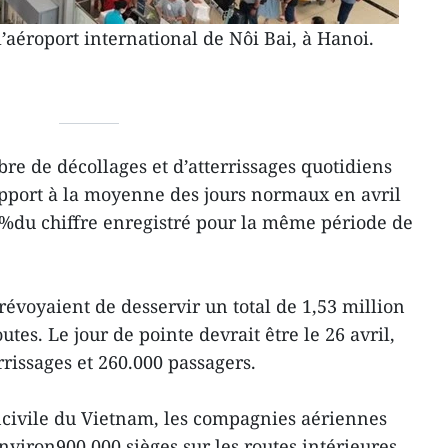
’aéroport international de Nôi Bai, à Hanoi.
re de décollages et d’atterrissages quotidiens
port à la moyenne des jours normaux en avril
98%du chiffre enregistré pour la même période de
voyaient de desservir un total de 1,53 million
utes. Le jour de pointe devrait être le 26 avril,
rrissages et 260.000 passagers.
oncivile du Vietnam, les compagnies aériennes
viron900.000 sièges sur les routes intérieures,