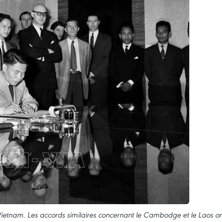
u Vietnam. Les accords similaires concernant le Cambodge et le Laos on