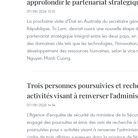
approfondir le partenariat stratégiq
07/08/2026 15:10
La prochaine visite d'État en Australie du secrétaire géné
République, To Lam, devrait ouvrir une nouvelle étape
partenariat stratégique intégral entre les deux pays, en
des domaines clés tels que les technologies, l'innovation,
développement des ressources humaines, selon le vice-m
Nguyen Manh Cuong.
Trois personnes poursuivies et rech
activités visant à renverser l'admini
07/08/2026 14:54
L'Agence d'enquête de sécurité du ministère de la Sécu
engagé des poursuites et émis des avis de recherche à l
poursuivies pour « activités visant à renverser l'administ
cadre de trois affaires survenues dans la province de N