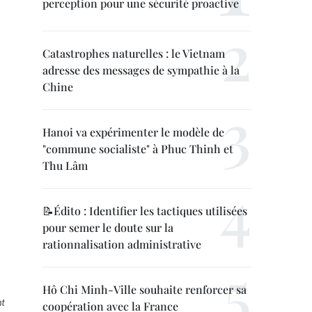
perception pour une sécurité proactive
Catastrophes naturelles : le Vietnam
adresse des messages de sympathie à la
Chine
Hanoi va expérimenter le modèle de
"commune socialiste" à Phuc Thinh et
Thu Lâm
📝Édito : Identifier les tactiques utilisées
pour semer le doute sur la
rationnalisation administrative
Hô Chi Minh-Ville souhaite renforcer sa
t
coopération avec la France