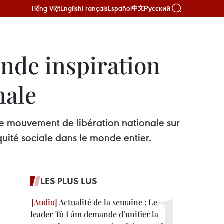
Tiếng Việt
English
Français
Español
Русский
中文
ande inspiration
nale
e mouvement de libération nationale sur
équité sociale dans le monde entier.
LES PLUS LUS
Actualité de la semaine : Le
leader Tô Lâm demande d’unifier la