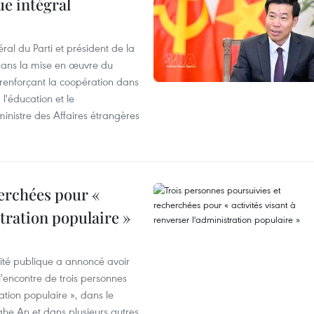
ue intégral
ral du Parti et président de la
 dans la mise en œuvre du
 renforçant la coopération dans
 l'éducation et le
inistre des Affaires étrangères
erchées pour «
stration populaire »
rité publique a annoncé avoir
'encontre de trois personnes
ration populaire », dans le
ghe An et dans plusieurs autres