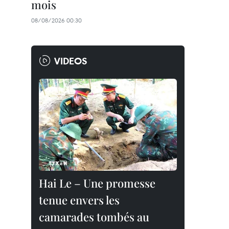
mois
08/08/2026 00:30
VIDEOS
Hai Le – Une promesse
tenue envers les
camarades tombés au