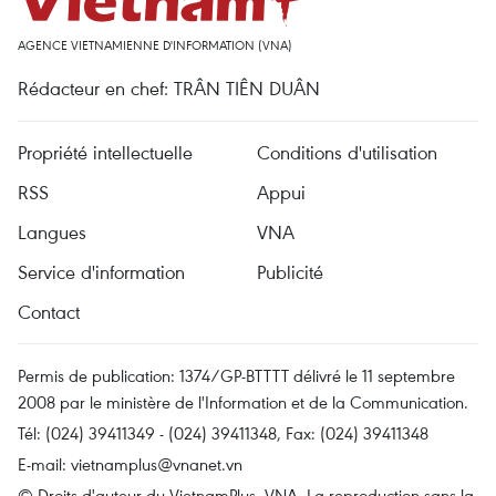
AGENCE VIETNAMIENNE D'INFORMATION (VNA)
Rédacteur en chef: TRÂN TIÊN DUÂN
Propriété intellectuelle
Conditions d'utilisation
RSS
Appui
Langues
VNA
Service d'information
Publicité
Contact
Permis de publication: 1374/GP-BTTTT délivré le 11 septembre
2008 par le ministère de l'Information et de la Communication.
Tél: (024) 39411349 - (024) 39411348, Fax: (024) 39411348
E-mail:
vietnamplus@vnanet.vn
© Droits d'auteur du VietnamPlus, VNA. La reproduction sans la