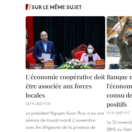
SUR LE MÊME SUJET
L'économie coopérative doit
Banque 
être associée aux forces
l'économ
locales
connu d
positifs
02/11/2021 11:35
Le président Nguyen Xuan Phuc a eu une
12/11/2021 11:17
séance de travail mardi 2 novembre
Le 12 novemb
avec les dirigeants de la province de
(BM) au Viet