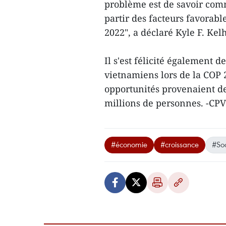
problème est de savoir comm
partir des facteurs favorabl
2022", a déclaré Kyle F. Kelh
Il s'est félicité également 
vietnamiens lors de la COP 2
opportunités provenaient d
millions de personnes. -CP
#économie
#croissance
#Soc