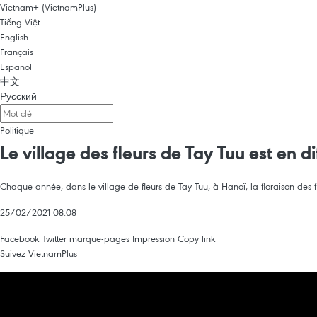
Vietnam+ (VietnamPlus)
Tiếng Việt
English
Français
Español
中文
Русский
Politique
Le village des fleurs de Tay Tuu est en d
Chaque année, dans le village de fleurs de Tay Tuu, à Hanoï, la floraison des f
25/02/2021 08:08
Facebook
Twitter
marque-pages
Impression
Copy link
Suivez VietnamPlus