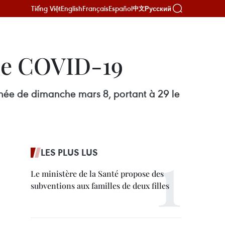
Tiếng Việt
English
Français
Español
Русский
中文
 de COVID-19
née de dimanche mars 8, portant à 29 le
LES PLUS LUS
Le ministère de la Santé propose des
subventions aux familles de deux filles