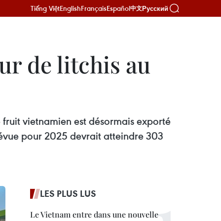
Tiếng Việt
English
Français
Español
Русский
中文
r de litchis au
fruit vietnamien est désormais exporté
prévue pour 2025 devrait atteindre 303
LES PLUS LUS
Le Vietnam entre dans une nouvelle