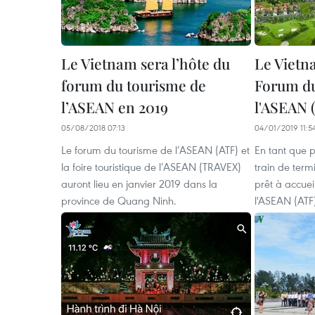
Le Vietnam sera l’hôte du
Le Vietna
forum du tourisme de
Forum du
l’ASEAN en 2019
l'ASEAN 
05/08/2018 07:13
04/01/2019 11:5
Le forum du tourisme de l’ASEAN (ATF) et
En tant que p
la foire touristique de l’ASEAN (TRAVEX)
train de termi
auront lieu en janvier 2019 dans la
prêt à accuei
province de Quang Ninh.
l'ASEAN (ATF