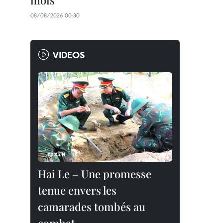
mois
08/08/2026 00:30
VIDEOS
Hai Le – Une promesse
tenue envers les
camarades tombés au