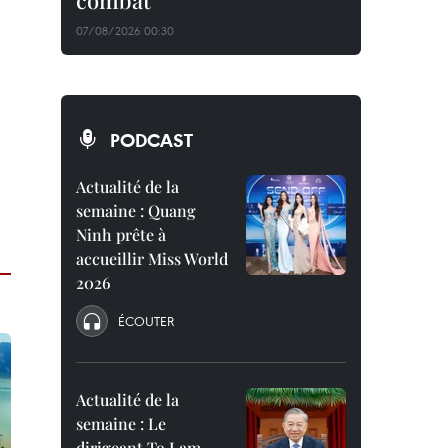
combat
07/08/2026 00:30
PODCAST
Actualité de la
semaine : Quang
Ninh prête à
accueillir Miss World
2026
ÉCOUTER
Actualité de la
semaine : Le
dirigeant To Lam