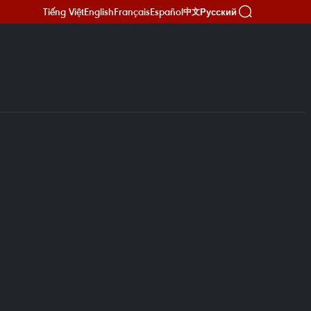
Tiếng Việt
English
Français
Español
Русский
中文