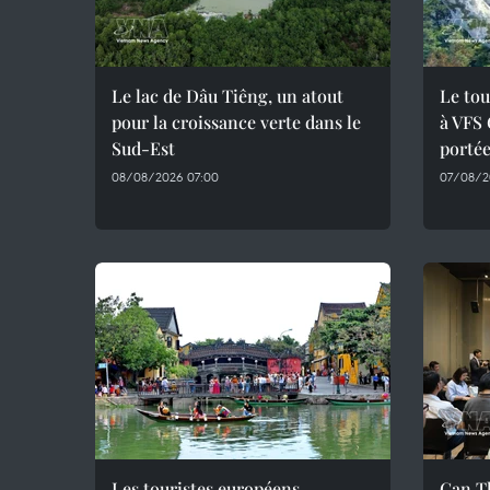
Le lac de Dâu Tiêng, un atout
Le tou
pour la croissance verte dans le
à VFS 
Sud-Est
portée
08/08/2026 07:00
07/08/2
Les touristes européens
Can T