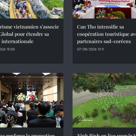
risme vietnamien s’associe
Can Tho intensifie sa
Global pour étendre sa
coopération touristique av
 internationale
partenaires sud-coréens
026 15:00
07/08/2026 13:11
ho renforce la promotion
Ninh Binh en lice pour le t