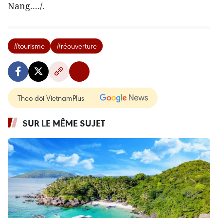
Nang..../.
#tourisme
#réouverture
Theo dõi VietnamPlus
SUR LE MÊME SUJET