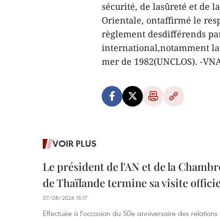
sécurité, de lasûreté et de l
Orientale, ontaffirmé le resp
règlement desdifférends pa
international,notamment la 
mer de 1982(UNCLOS). -VN
VOIR PLUS
Le président de l'AN et de la Chamb
de Thaïlande termine sa visite offici
07/08/2026 15:17
Effectuée à l'occasion du 50e anniversaire des relations