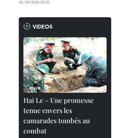
06/08/2026 00:30
VIDEOS
Hai Le – Une promesse
tenue envers les
camarades tombés au
combat