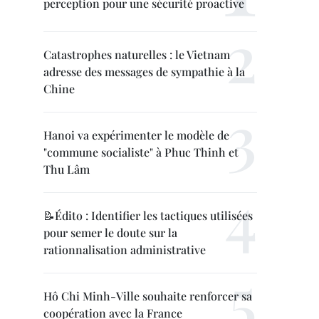
perception pour une sécurité proactive
Catastrophes naturelles : le Vietnam
adresse des messages de sympathie à la
Chine
Hanoi va expérimenter le modèle de
"commune socialiste" à Phuc Thinh et
Thu Lâm
📝Édito : Identifier les tactiques utilisées
pour semer le doute sur la
rationnalisation administrative
Hô Chi Minh-Ville souhaite renforcer sa
coopération avec la France