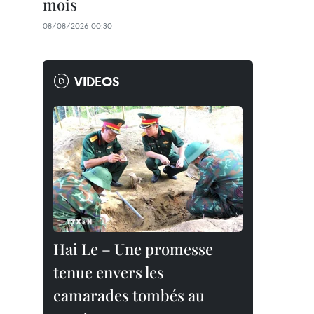
mois
08/08/2026 00:30
VIDEOS
Hai Le – Une promesse
tenue envers les
camarades tombés au