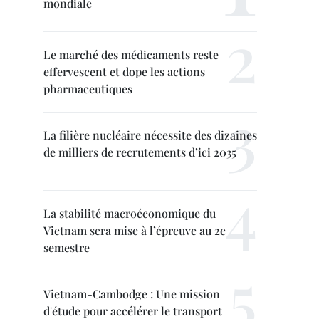
mondiale
Le marché des médicaments reste
effervescent et dope les actions
pharmaceutiques
La filière nucléaire nécessite des dizaines
de milliers de recrutements d’ici 2035
La stabilité macroéconomique du
Vietnam sera mise à l’épreuve au 2e
semestre
Vietnam-Cambodge : Une mission
d'étude pour accélérer le transport