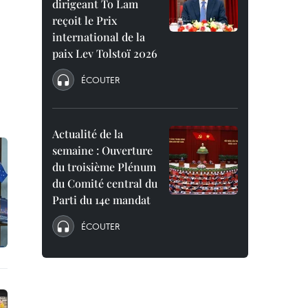
dirigeant To Lam
reçoit le Prix
international de la
paix Lev Tolstoï 2026
ÉCOUTER
Actualité de la
semaine : Ouverture
du troisième Plénum
du Comité central du
Parti du 14e mandat
ÉCOUTER