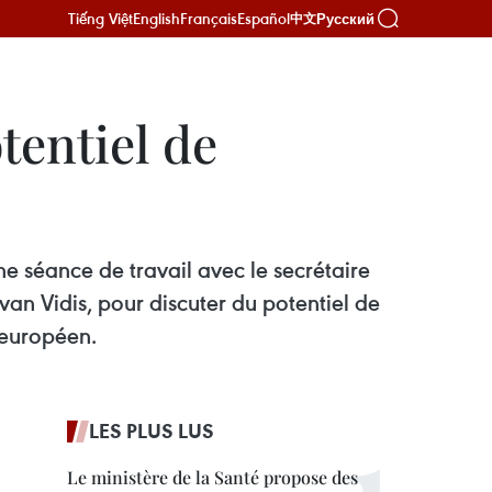
Tiếng Việt
English
Français
Español
Русский
中文
tentiel de
ne séance de travail avec le secrétaire
 Ivan Vidis, pour discuter du potentiel de
 européen.
LES PLUS LUS
Le ministère de la Santé propose des