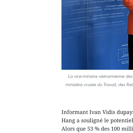
La vice-ministre vietnamienne des 
ministère croate du Travail, des Retr
Informant Ivan Vidis dupay
Hang a souligné le potentie
Alors que 53 % des 100 mill