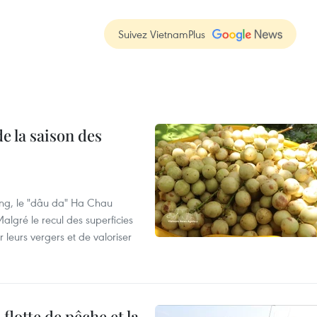
Suivez VietnamPlus
e la saison des
ng, le "dâu da" Ha Chau
algré le recul des superficies
r leurs vergers et de valoriser
flotte de pêche et la