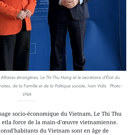
Affaires étrangères, Le Thi Thu Hang et le secrétaire d'État du
aites, de la Famille et de la Politique sociale, Ivan Vidis. Photo :
VNA
sage socio-économique du Vietnam, Le Thi Thu
l etla force de la main-d'œuvre vietnamienne.
ionsd'habitants du Vietnam sont en âge de