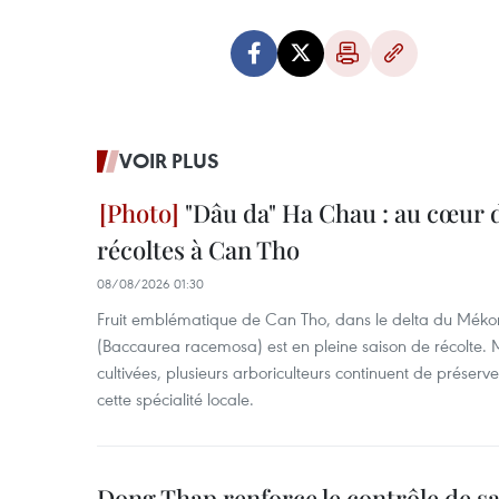
VOIR PLUS
"Dâu da" Ha Chau : au cœur d
récoltes à Can Tho
08/08/2026 01:30
Fruit emblématique de Can Tho, dans le delta du Méko
(Baccaurea racemosa) est en pleine saison de récolte. M
cultivées, plusieurs arboriculteurs continuent de préserve
cette spécialité locale.
Dong Thap renforce le contrôle de sa 