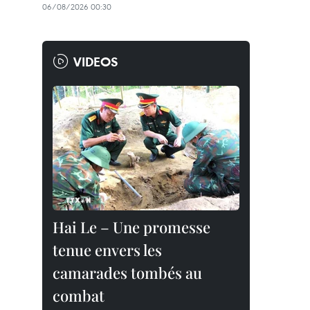
06/08/2026 00:30
VIDEOS
Hai Le – Une promesse
tenue envers les
camarades tombés au
combat