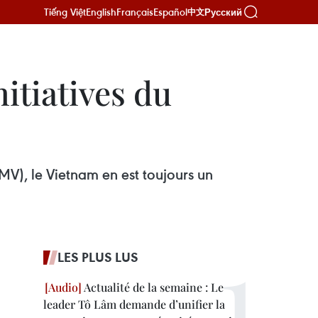
Tiếng Việt
English
Français
Español
Русский
中文
itiatives du
, le Vietnam en est toujours un
LES PLUS LUS
Actualité de la semaine : Le
leader Tô Lâm demande d’unifier la