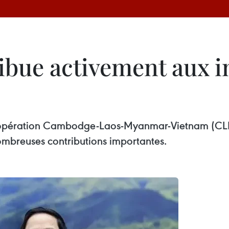
bue activement aux in
opération Cambodge-Laos-Myanmar-Vietnam (CLMV)
ombreuses contributions importantes.