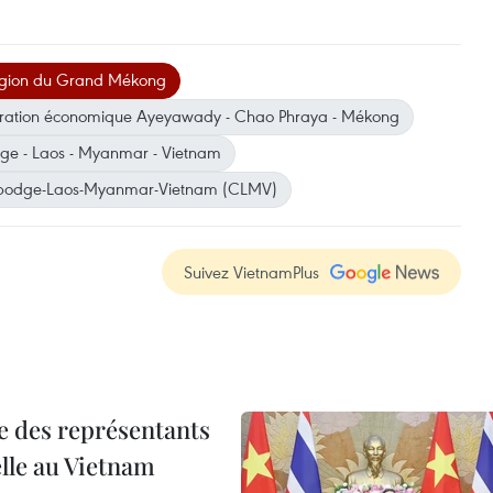
égion du Grand Mékong
ération économique Ayeyawady - Chao Phraya - Mékong
e - Laos - Myanmar - Vietnam
bodge-Laos-Myanmar-Vietnam (CLMV)
Suivez VietnamPlus
re des représentants
elle au Vietnam