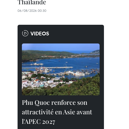
Thaïlande
06/08/2026 00:30
VIDEOS
Phu Quoc renforce son
attractivité en Asie avant
l'APEC 2027