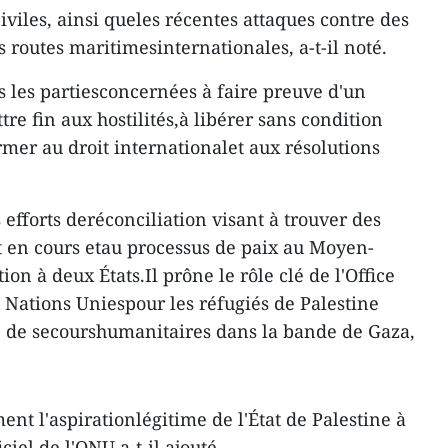
 civiles, ainsi queles récentes attaques contre des
routes maritimesinternationales, a-t-il noté.
s les partiesconcernées à faire preuve d'un
e fin aux hostilités,à libérer sans condition
ormer au droit internationalet aux résolutions
 efforts deréconciliation visant à trouver des
it en cours etau processus de paix au Moyen-
tion à deux États.Il prône le rôle clé de l'Office
s Nations Uniespour les réfugiés de Palestine
 de secourshumanitaires dans la bande de Gaza,
nt l'aspirationlégitime de l'État de Palestine à
iciel de l'ONU,a-t-il ajouté.