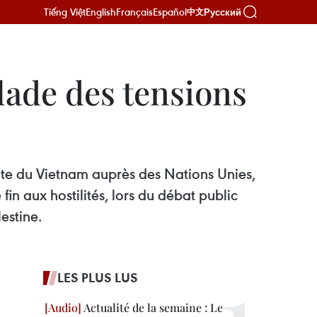
Tiếng Việt
English
Français
Español
Русский
中文
alade des tensions
nte du Vietnam auprès des Nations Unies,
in aux hostilités, lors du débat public
estine.
LES PLUS LUS
Actualité de la semaine : Le