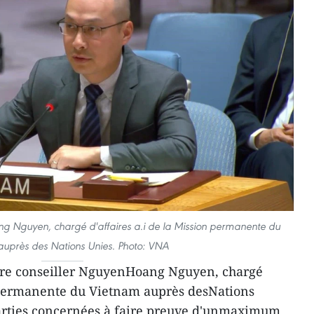
ng Nguyen, chargé d'affaires a.i de la Mission permanente du
uprès des Nations Unies. Photo: VNA
tre conseiller NguyenHoang Nguyen, chargé
n permanente du Vietnam auprès desNations
parties concernées à faire preuve d'unmaximum