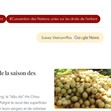
nt
#Convention des Nations unies sur les droits de l'enfant
Suivez VietnamPlus
e la saison des
ng, le "dâu da" Ha Chau
algré le recul des superficies
r leurs vergers et de valoriser