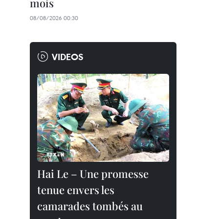
mois
08/08/2026 00:30
VIDEOS
Hai Le – Une promesse
tenue envers les
camarades tombés au