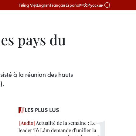
Tiếng Việt
English
Français
Español
Русский
中文
des pays du
isté à la réunion des hauts
).
LES PLUS LUS
Actualité de la semaine : Le
leader Tô Lâm demande d’unifier la