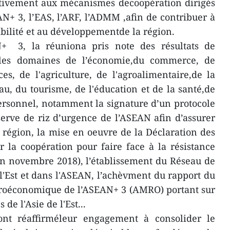
ctivement aux mécanismes decoopération dirigés
AN+ 3, l’EAS, l’ARF, l’ADMM ,afin de contribuer à
stabilité et au développementde la région.
+ 3, la réuniona pris note des résultats de
s les domaines de l’économie,du commerce, de
ces, de l'agriculture, de l'agroalimentaire,de la
au, du tourisme, de l'éducation et de la santé,de
personnel, notamment la signature d’un protocole
serve de riz d’urgence de l’ASEAN afin d’assurer
a région, la mise en oeuvre de la Déclaration des
 la coopération pour faire face à la résistance
en novembre 2018), l’établissement du Réseau de
 l'Est et dans l'ASEAN, l’achèvment du rapport du
roéconomique de l’ASEAN+ 3 (AMRO) portant sur
de l'Asie de l'Est...
nt réaffirméleur engagement à consolider le