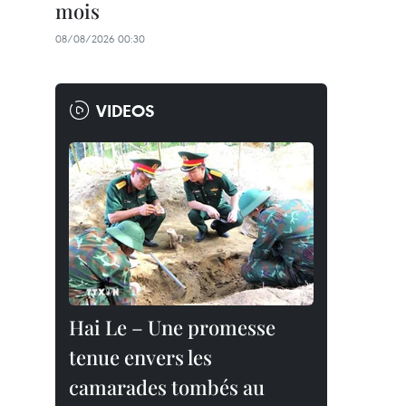
mois
08/08/2026 00:30
VIDEOS
Hai Le – Une promesse
tenue envers les
camarades tombés au