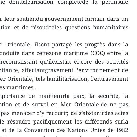
e dénucléarisation complètede la péninsule
sur leur soutiendu gouvernement birman dans un
uation et de résoudreles questions humanitaires
 Orientale, ilsont partagé les progrès dans la
onduite dans cettezone maritime (COC) entre la
econnaissant qu’ilexistait encore des activités
onfiance, affectantgravement l’environnement de
Mer Orientale, tels lamilitarisation, l’entravement
es maritimes...
mportance de maintenirla paix, la sécurité, la
gation et de survol en Mer Orientale,de ne pas
 pas menacer d’y recourir, de s’abstenirdes actes
de résoudre pacifiquement les différends surla
l et de la Convention des Nations Unies de 1982