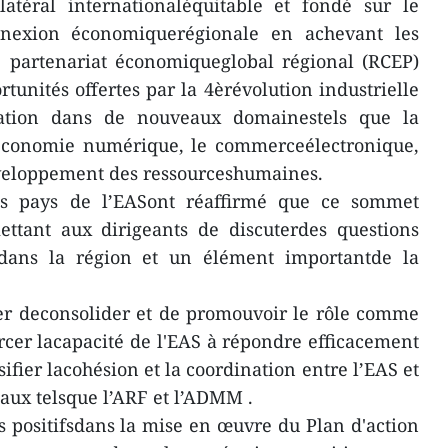
atéral internationaléquitable et fondé sur le
onnexion économiquerégionale en achevant les
e partenariat économiqueglobal régional (RCEP)
ortunités offertes par la 4èrévolution industrielle
ation dans de nouveaux domainestels que la
'économie numérique, le commerceélectronique,
 développement des ressourceshumaines.
es pays de l’EASont réaffirmé que ce sommet
ettant aux dirigeants de discuterdes questions
s dans la région et un élément importantde la
er deconsolider et de promouvoir le rôle comme
orcer lacapacité de l'EAS à répondre efficacement
ifier lacohésion et la coordination entre l’EAS et
aux telsque l’ARF et l’ADMM .
ats positifsdans la mise en œuvre du Plan d'action