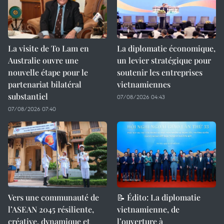
La visite de To Lam en
La diplomatie économique,
Australie ouvre une
un levier stratégique pour
nouvelle étape pour le
soutenir les entreprises
partenariat bilatéral
vietnamiennes
substantiel
07/08/2026 04:43
07/08/2026 07:40
Vers une communauté de
📝 Édito: La diplomatie
l’ASEAN 2045 résiliente,
vietnamienne, de
créative, dynamique et
l’ouverture à