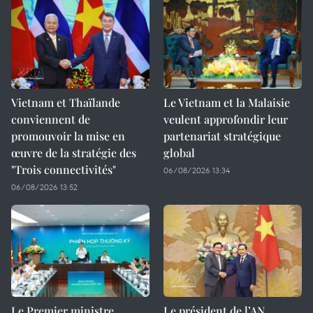
Vietnam et Thaïlande
Le Vietnam et la Malaisie
conviennent de
veulent approfondir leur
promouvoir la mise en
partenariat stratégique
œuvre de la stratégie des
global
"Trois connectivités"
06/08/2026 13:34
06/08/2026 13:52
Le Premier ministre
Le président de l’AN