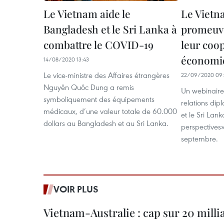
Le Vietnam aide le
Le Vietn
Bangladesh et le Sri Lanka à
promeuve
combattre le COVID-19
leur coo
économi
14/08/2020 13:43
Le vice-ministre des Affaires étrangères
22/09/2020 09
Nguyên Quôc Dung a remis
Un webinaire 
symboliquement des équipements
relations dip
médicaux, d’une valeur totale de 60.000
et le Sri Lank
dollars au Bangladesh et au Sri Lanka.
perspectives»
septembre.
VOIR PLUS
Vietnam-Australie : cap sur 20 milli