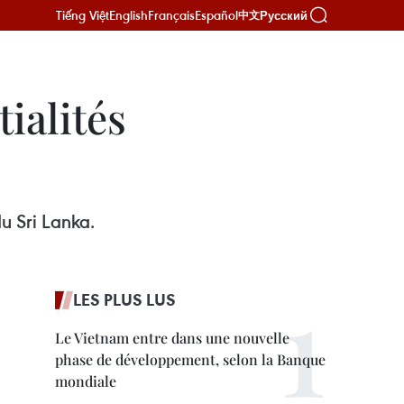
Tiếng Việt
English
Français
Español
Русский
中文
ialités
du Sri Lanka.
LES PLUS LUS
Le Vietnam entre dans une nouvelle
phase de développement, selon la Banque
mondiale