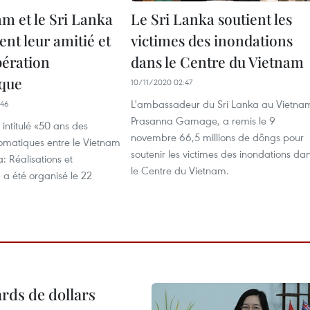
am et le Sri Lanka
Le Sri Lanka soutient les
nt leur amitié et
victimes des inondations
pération
dans le Centre du Vietnam
que
10/11/2020 02:47
L'ambassadeur du Sri Lanka au Vietna
:46
Prasanna Gamage, a remis le 9
intitulé «50 ans des
novembre 66,5 millions de dôngs pour
lomatiques entre le Vietnam
soutenir les victimes des inondations da
a: Réalisations et
le Centre du Vietnam.
 a été organisé le 22
ards de dollars