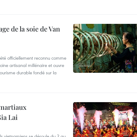
age de la soie de Van
a été officiellement reconnu comme
moine artisanal millénaire et ouvre
ourisme durable fondé sur la
 martiaux
ia Lai
els vietnamiens se déroule du 2 au