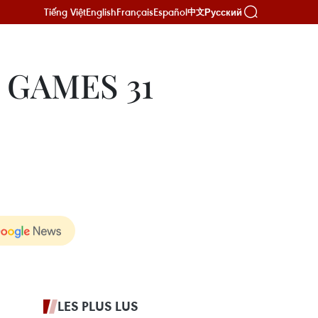
Tiếng Việt
English
Français
Español
Русский
中文
 GAMES 31
LES PLUS LUS