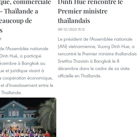
que, commerciale
Dinh Hue rencontre le
- Thaïlande a
Premier ministre
eaucoup de
thaïlandais
s
08/12/2023 15:12
Le président de l'Assemblée nationale
9
(AN) vietnamienne, Vuong Dinh Hue, a
de l'Assemblée nationale
rencontré le Premier ministre thaïlandais
Dinh Huê, a participé
Srettha Thavisin à Bangkok le 8
décembre à Bangkok au
décembre dans le cadre de sa visite
ue et juridique visant à
officielle en Thaïlande.
a coopération économique,
t d'investissement entre le
 Thaïlande.