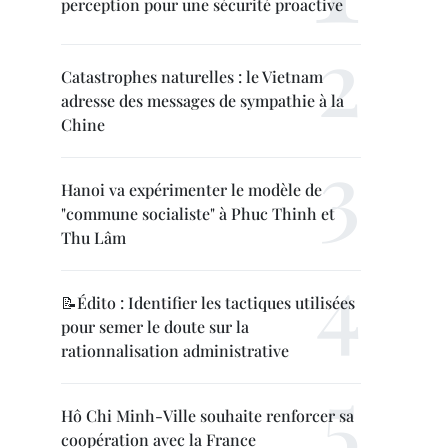
perception pour une sécurité proactive
Catastrophes naturelles : le Vietnam
adresse des messages de sympathie à la
Chine
Hanoi va expérimenter le modèle de
"commune socialiste" à Phuc Thinh et
Thu Lâm
📝Édito : Identifier les tactiques utilisées
pour semer le doute sur la
rationnalisation administrative
Hô Chi Minh-Ville souhaite renforcer sa
coopération avec la France