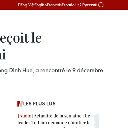
Tiếng Việt
English
Français
Español
Русский
中文
eçoit le
i
Vuong Dinh Hue, a rencontré le 9 décembre
LES PLUS LUS
Actualité de la semaine : Le
leader Tô Lâm demande d’unifier la